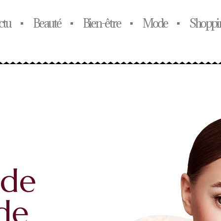
ctu
Beauté
Bien-être
Mode
Shoppi
 de
 de