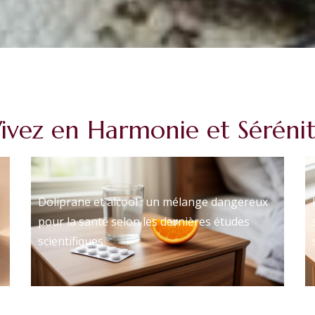
ivez en Harmonie et Séréni
Doliprane et alcool : un mélange dangereux
pour la santé selon les dernières études
scientifiques