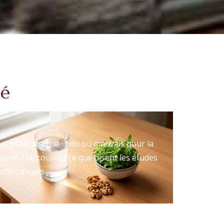
té
Le jeûne alterné : bon ou mauvais pour la
santé ? Découvrez ce que disent les études
scientifiques